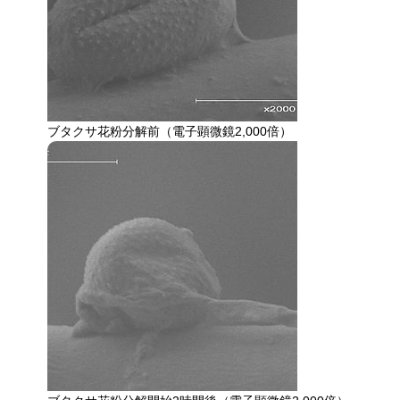
ブタクサ花粉分解前（電子顕微鏡2,000倍）